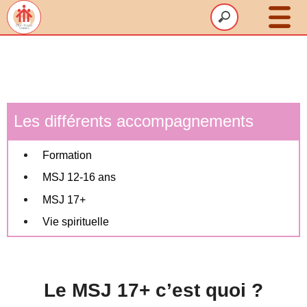
Le SDBJ
Animations
Accompagnement
Les différents accompagnements
Volontariat
Formation
Un été HappyGreen
MSJ 12-16 ans
Ressources
MSJ 17+
Contact
Vie spirituelle
Le MSJ 17+ c’est quoi ?