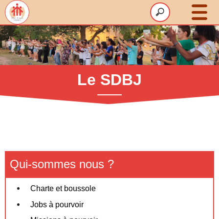
Le SDBJ
Animations
Accompagnement
Le SDBJ
Volontariat
Un été HappyGreen
Ressources
Contact
Qui-sommes nous ?
Charte et boussole
Jobs à pourvoir