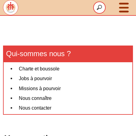
Le SDBJ
Animations
Accompagnement
Qui-sommes nous ?
Volontariat
Charte et boussole
Un été HappyGreen
Jobs à pourvoir
Ressources
Missions à pourvoir
Contact
Nous connaître
Nous contacter