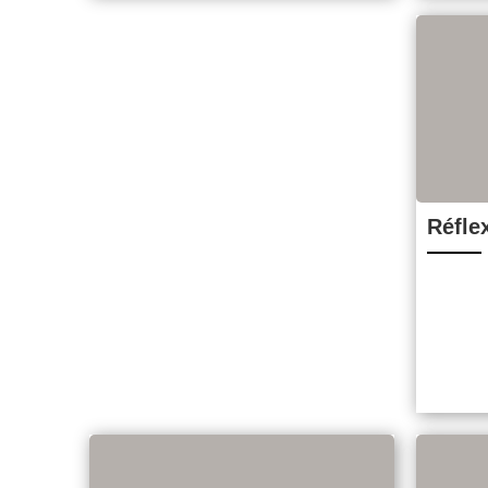
d’animation. N’hésite pas à la
remplir et à nous la retourner
pour avoir une chance de gagner
le fico d’or lors du weekend « Le
Rêve continue » en fin d’année !
[…]
Réfle