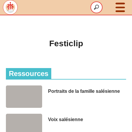
Le SDBJ
Animations
Festiclip
Accompagnement
Volontariat
Un été HappyGreen
Ressources
Ressources
Portraits de la famille salésienne
Contact
Voix salésienne