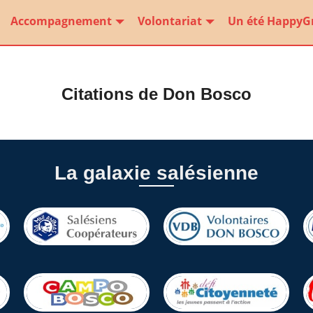
Accompagnement
Volontariat
Un été HappyG
Citations de Don Bosco
La galaxie salésienne